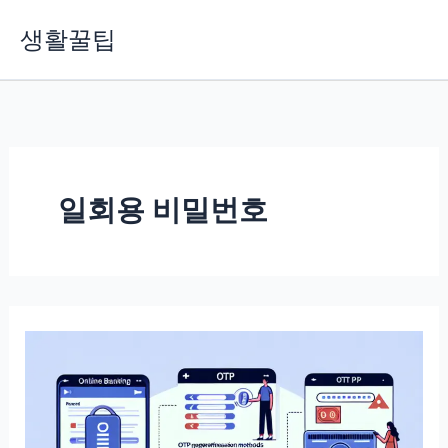
콘
생활꿀팁
텐
츠
로
건
너
뛰
기
일회용 비밀번호