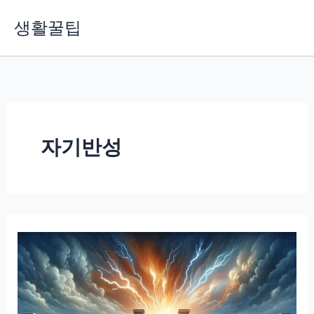
콘
생활꿀팁
텐
츠
로
건
너
뛰
기
자기반성