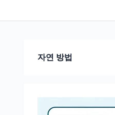
콘
텐
츠
로
건
너
뛰
자연 방법
기