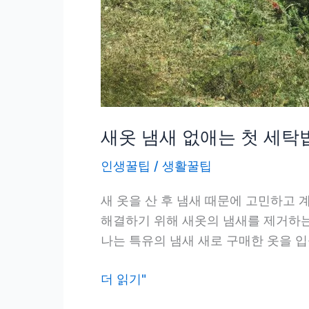
새옷 냄새 없애는 첫 세탁
인생꿀팁
/
생활꿀팁
새 옷을 산 후 냄새 때문에 고민하고 
해결하기 위해 새옷의 냄새를 제거하는
나는 특유의 냄새 새로 구매한 옷을 입
새
더 읽기"
옷