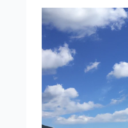
리,
냉
동
실
냄
새
안
배
는
포
인
트