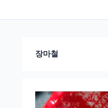
콘
텐
츠
로
건
너
뛰
장마철
기