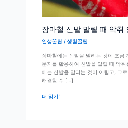
장마철 신발 말릴 때 악취
인생꿀팁
/
생활꿀팁
장마철에는 신발을 말리는 것이 조금 
문지를 활용하여 신발을 말릴 때 악취
에는 신발을 말리는 것이 어렵고, 그
해결할 수 […]
장
더 읽기"
마
철
신