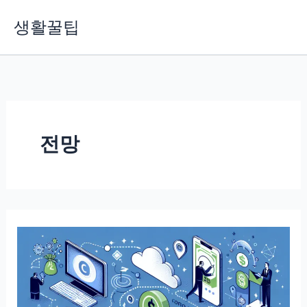
콘
생활꿀팁
텐
츠
로
건
너
뛰
기
전망