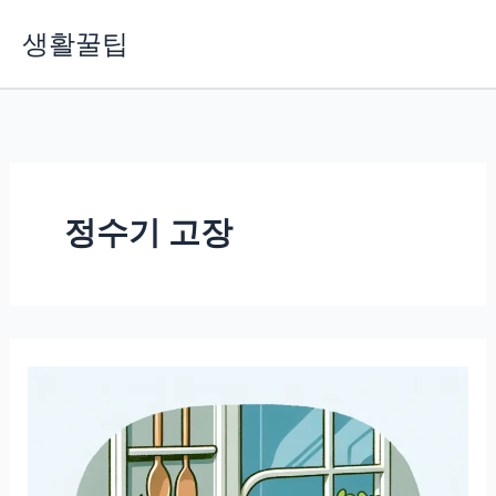
콘
생활꿀팁
텐
츠
로
건
너
뛰
기
정수기 고장