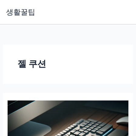
콘
생활꿀팁
텐
츠
로
건
너
뛰
기
젤 쿠션