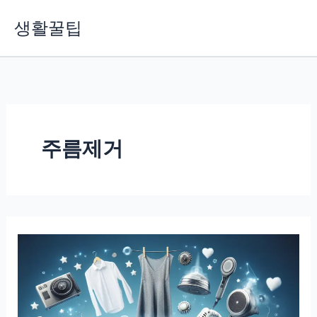
콘
생활꿀팁
텐
츠
로
건
너
뛰
기
주름제거