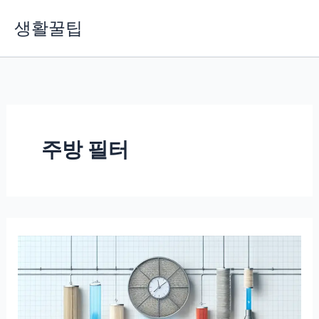
콘
생활꿀팁
텐
츠
로
건
너
뛰
기
주방 필터