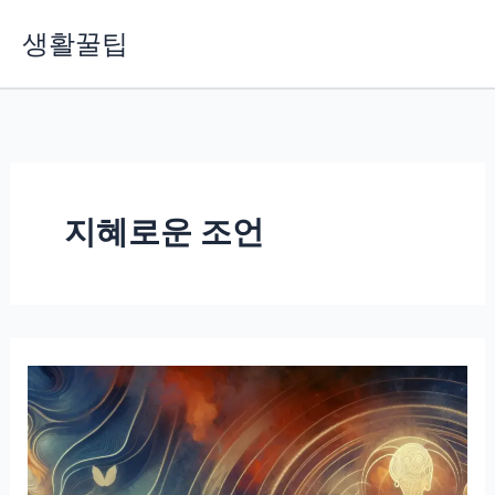
콘
생활꿀팁
텐
츠
로
건
너
뛰
기
지혜로운 조언