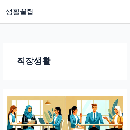
콘
생활꿀팁
텐
츠
로
건
너
뛰
기
직장생활