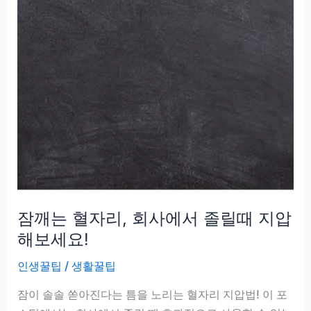
을
위
한
커
뮤
니
케
이
션
기
술
잠깨는 혈자리, 회사에서 졸릴때 지압
해보세요!
인생꿀팁
/
생활꿀팁
잠이 솔솔 쏟아진다는 틈을 노리는 혈자리 지압법! 이 포