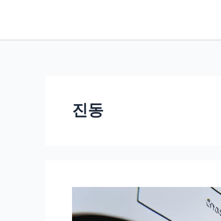
콘
텐
츠
로
건
너
뛰
진동
기