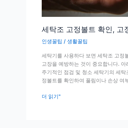
세탁조 고정볼트 확인, 고
인생꿀팁
/
생활꿀팁
세탁기를 사용하다 보면 세탁조 고정볼
고장을 예방하는 것이 중요합니다. 아
주기적인 점검 및 청소 세탁기의 세탁
정볼트를 확인하여 풀림이나 손상 여부
세
더 읽기"
탁
조
고