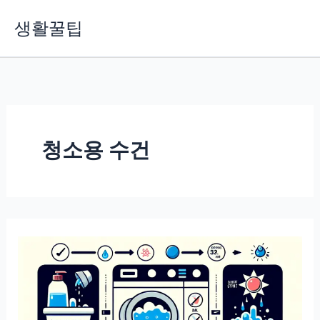
콘
생활꿀팁
텐
츠
로
건
너
뛰
기
청소용 수건