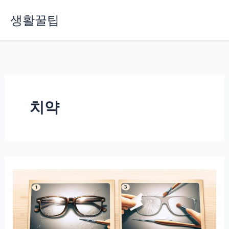
콘
생활꿀팁
텐
츠
로
건
너
뛰
기
치약