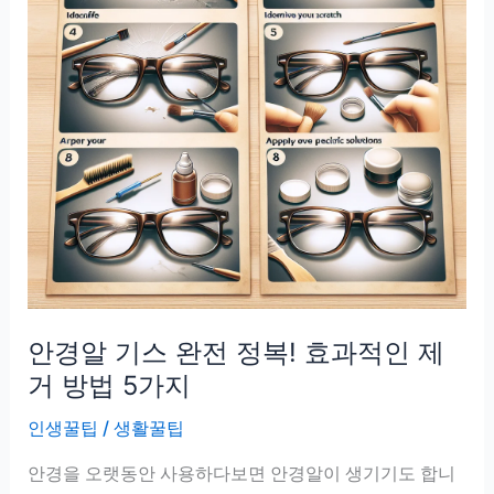
안경알 기스 완전 정복! 효과적인 제
거 방법 5가지
인생꿀팁
/
생활꿀팁
안경을 오랫동안 사용하다보면 안경알이 생기기도 합니