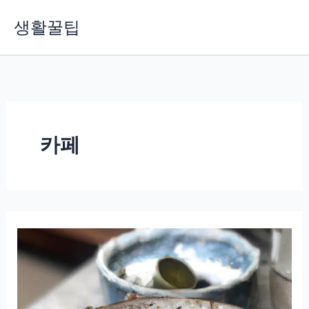
콘
생활꿀팁
텐
츠
로
건
너
뛰
기
카페