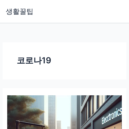
콘
생활꿀팁
텐
츠
로
건
너
뛰
기
코로나19