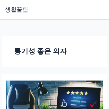
콘
생활꿀팁
텐
츠
로
건
너
뛰
기
통기성 좋은 의자