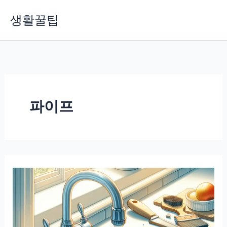
콘
생활꿀팁
텐
츠
로
건
너
뛰
기
파이프