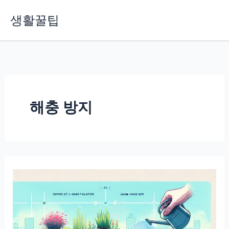
콘
생활꿀팁
텐
츠
로
건
너
뛰
기
해충 방지