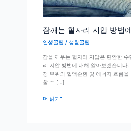
잠깨는 혈자리 지압 방법에
인생꿀팁
/
생활꿀팁
잠을 깨우는 혈자리 지압은 편안한 수면
리 지압 방법에 대해 알아보겠습니다.
정 부위의 혈액순환 및 에너지 흐름을
할 수 […]
잠
더 읽기"
깨
는
혈