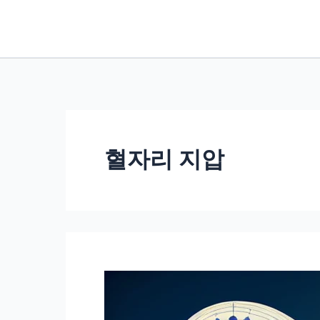
콘
텐
츠
로
건
너
뛰
혈자리 지압
기