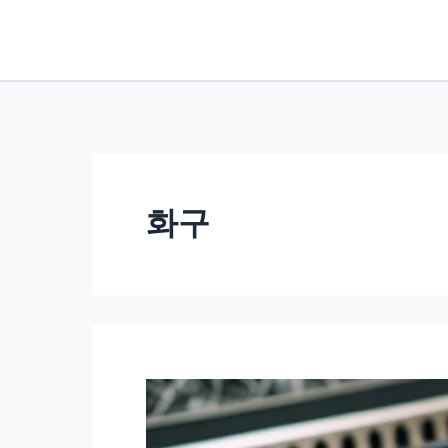
콘
텐
츠
로
건
너
뛰
화구
기