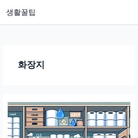
콘
생활꿀팁
텐
츠
로
건
너
뛰
기
화장지