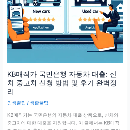
차
대
출:
신
차
중
고
차
신
KB매직카 국민은행 자동차 대출: 신
청
방
차 중고차 신청 방법 및 후기 완벽정
법
리
과
인생꿀팁
/
생활꿀팁
유
용
KB매직카는 국민은행의 자동차 대출 상품으로, 신차와
한
중고차에 대한 대출을 지원합니다. 이 글에서는 KB매직
후