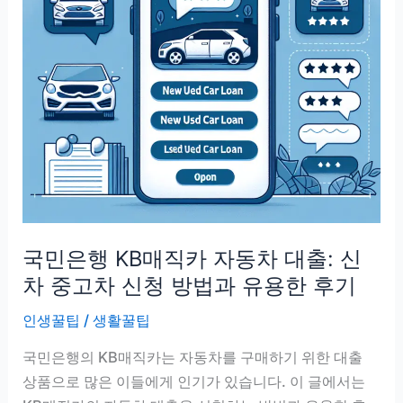
입
방
법,
가
입
확
인,
반
환
절
국민은행 KB매직카 자동차 대출: 신
차
(+후
차 중고차 신청 방법과 유용한 후기
기)
인생꿀팁
/
생활꿀팁
국민은행의 KB매직카는 자동차를 구매하기 위한 대출
상품으로 많은 이들에게 인기가 있습니다. 이 글에서는