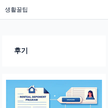
콘
생활꿀팁
텐
츠
로
건
너
뛰
기
후기