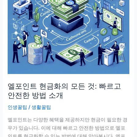
동
차
대
출:
신
차
중
고
차
신
엘포인트 현금화의 모든 것: 빠르고
청
방
안전한 방법 소개
법
인생꿀팁
/
생활꿀팁
및
후
엘포인트는 다양한 혜택을 제공하지만 현금이 필요한 경
기
우가 있습니다. 이에 대해 빠르고 안전한 방법으로 엘포
완
인트를 현금화할 수 있는 방법에 대해 알아봅시다. 엘포