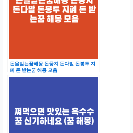
돈을받는꿈해몽 돈뭉치 돈다발 돈봉투 지
폐 돈 받는꿈 해몽 모음