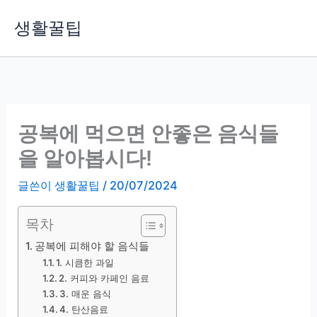
콘
생활꿀팁
텐
츠
로
건
너
뛰
공복에 먹으면 안좋은 음식들
기
을 알아봅시다!
글쓴이
생활꿀팁
/
20/07/2024
목차
공복에 피해야 할 음식들
1. 시큼한 과일
2. 커피와 카페인 음료
3. 매운 음식
4. 탄산음료