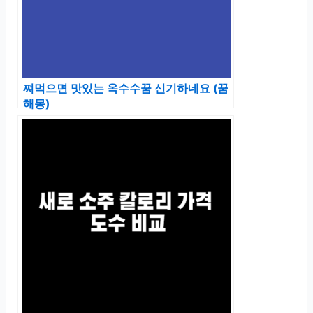
쪄먹으면 맛있는 옥수수꿈 신기하네요 (꿈
해몽)