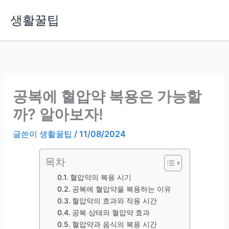
콘
생활꿀팁
텐
츠
로
건
너
뛰
공복에 혈압약 복용은 가능할
기
까? 알아보자!
글쓴이
생활꿀팁
/
11/08/2024
목차
혈압약의 복용 시기
공복에 혈압약을 복용하는 이유
혈압약의 효과와 작용 시간
공복 상태와 혈압약 효과
혈압약과 음식의 복용 시간