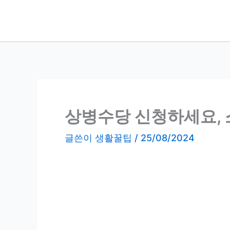
콘
텐
츠
로
건
너
뛰
기
상병수당 신청하세요, 
글쓴이
생활꿀팁
/
25/08/2024