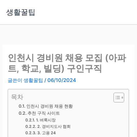
콘
생활꿀팁
텐
츠
로
건
너
뛰
인천시 경비원 채용 모집 (아파
기
트, 학교, 빌딩) 구인구직
글쓴이
생활꿀팁
/
06/10/2024
목차
인천시 경비원 채용 현황
추천 구직 사이트
1. 벼룩시장
2. 경비지도사 협회
3. 고용 24