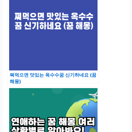
쪄먹으면 맛있는 옥수수꿈 신기하네요 (꿈
해몽)