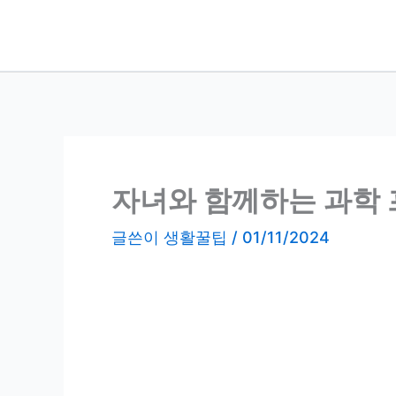
콘
텐
츠
로
건
너
뛰
기
자녀와 함께하는 과학 
글쓴이
생활꿀팁
/
01/11/2024