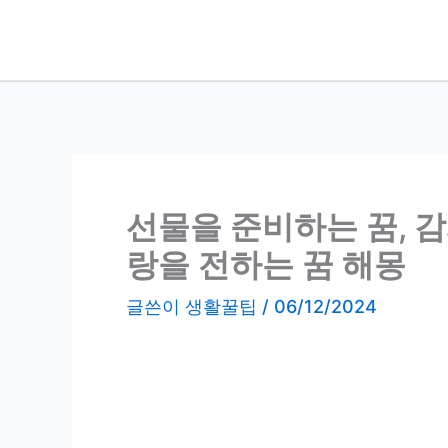
콘
텐
츠
로
건
너
뛰
기
선물을 준비하는 꿈, 감
랑을 전하는 꿈 해몽
글쓴이
생활꿀팁
/
06/12/2024