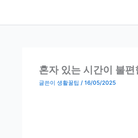
콘
텐
츠
로
건
너
뛰
기
혼자 있는 시간이 불편한
글쓴이
생활꿀팁
/
16/05/2025