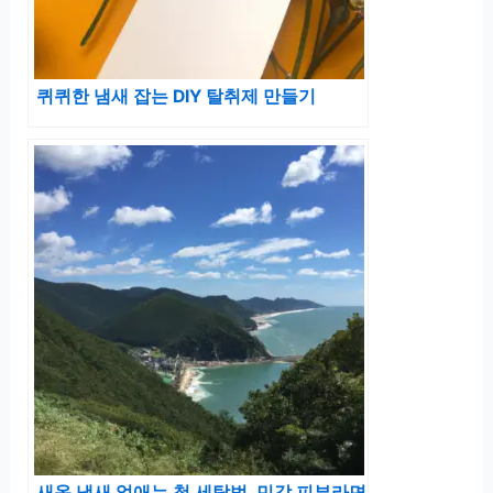
퀴퀴한 냄새 잡는 DIY 탈취제 만들기
새옷 냄새 없애는 첫 세탁법, 민감 피부라면