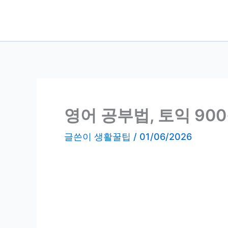
콘
텐
츠
로
건
너
뛰
기
영어 공부법, 토익 90
글쓴이
생활꿀팁
/
01/06/2026