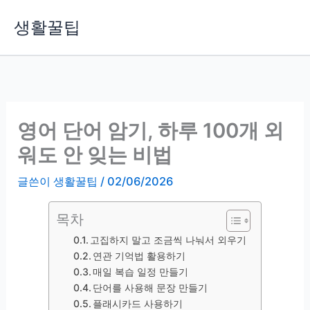
콘
생활꿀팁
텐
츠
로
건
너
뛰
영어 단어 암기, 하루 100개 외
기
워도 안 잊는 비법
글쓴이
생활꿀팁
/
02/06/2026
목차
고집하지 말고 조금씩 나눠서 외우기
연관 기억법 활용하기
매일 복습 일정 만들기
단어를 사용해 문장 만들기
플래시카드 사용하기