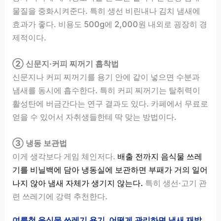
물질을 중화시켜준다. 특히 생선 비린내나 김치 냄새에
효과가 좋다. 비용도 500g에 2,000원 내외로 굉장히 경
제적이다.
② 신문지·커피 찌꺼기 흡착법
신문지나 커피 찌꺼기를 용기 안에 같이 넣으면 수분과
냄새를 동시에 흡수한다. 특히 커피 찌꺼기는 탈취력이
활성탄에 버금간다는 연구 결과도 있다. 카페에서 무료로
얻을 수 있어서 자취생들한테 딱 맞는 방법이다.
③ 냉동 보관법
이게 생각보다 게임 체인저다.
배출 전까지 음식물 쓰레
기를 비닐백에 담아 냉동실에 보관하면 부패가 거의 일어
나지 않아 냄새 자체가 생기지 않는다.
특히 생선·고기 관
련 쓰레기에 강력 추천한다.
여름철 음식물 쓰레기 용기, 어떻게 관리하면 냄새 재발