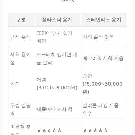
구분
플라스틱 용기
스테인리스 용기
표면에 냄새 쉽게
냄새 흡착
거의 흡착 없음
배임
세척 용이
스크래치 생기면 세
매끄러워 세척 쉬움
성
균 번식
중간
저렴
가격
(15,000~30,000
(3,000~8,000원)
원)
뚜껑 밀봉
실리콘 패킹 제품
제품마다 편차 큼
력
우수
여름철 추
★★☆☆☆
★★★★☆
천도