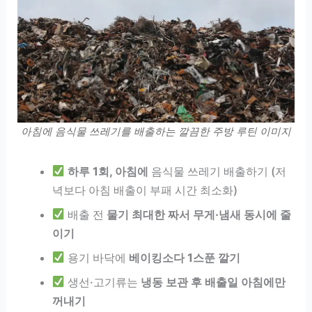
아침에 음식물 쓰레기를 배출하는 깔끔한 주방 루틴 이미지
하루 1회, 아침에
음식물 쓰레기 배출하기 (저
녁보다 아침 배출이 부패 시간 최소화)
배출 전
물기 최대한 짜서 무게·냄새 동시에 줄
이기
용기 바닥에
베이킹소다 1스푼 깔기
생선·고기류는
냉동 보관 후 배출일 아침에만
꺼내기