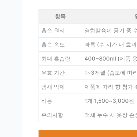
항목
흡습 원리
염화칼슘이 공기 중 
흡습 속도
빠름 (수 시간 내 효과
최대 흡습량
400~800ml (제품
유효 기간
1~3개월 (습도에 따라
냄새 억제
제품에 따라 향 첨가 
비용
1개 1,500~3,000원
주의사항
액체 누수 시 옷장 손