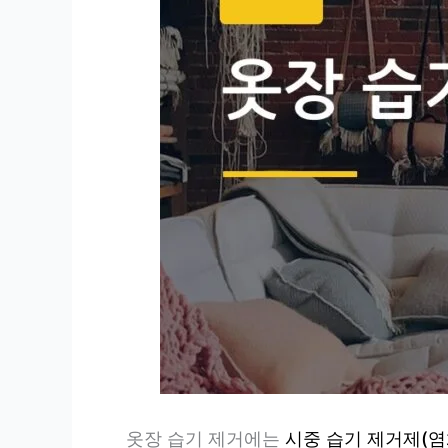
옷장 습기 제거에는
시중 습기 제거제(염