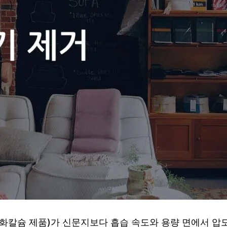
화칼슘 제품)가 신문지보다 흡습 속도와 용량 면에서 압