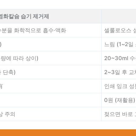
염화칼슘 습기 제거제
수분을 화학적으로 흡수·액화
셀룰로오스 
)
느림 (1~2일
 용량에 따라 상이)
20~30ml 
 단축)
2~3일 후 
有
인쇄 잉크 성
0원 (재활용)
상 주의
젖으면 바로 