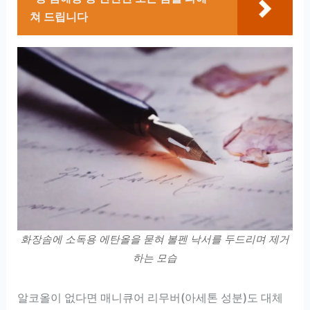
쳐 드립니다
화장솜에 소독용 에탄올을 묻혀 볼펜 낙서를 두드리며 제거
하는 모습
알코올이 없다면 매니큐어 리무버(아세톤 성분)도 대체