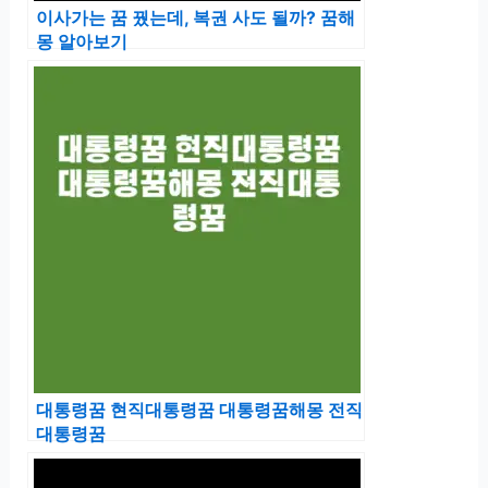
이사가는 꿈 꿨는데, 복권 사도 될까? 꿈해
몽 알아보기
대통령꿈 현직대통령꿈 대통령꿈해몽 전직
대통령꿈