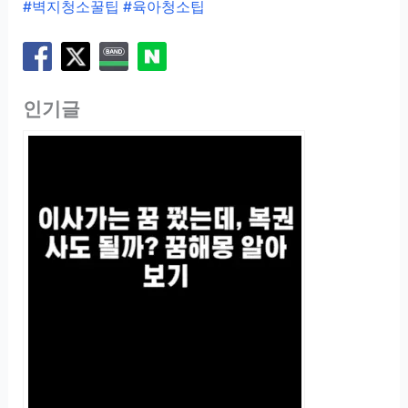
#벽지청소꿀팁 #육아청소팁
인기글