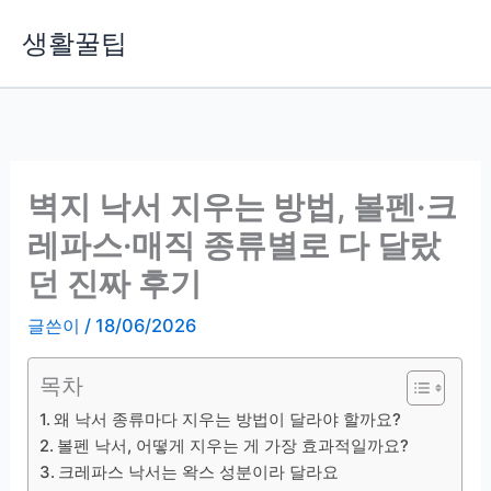
콘
생활꿀팁
텐
츠
로
건
너
뛰
벽지 낙서 지우는 방법, 볼펜·크
기
레파스·매직 종류별로 다 달랐
던 진짜 후기
글쓴이
/
18/06/2026
목차
왜 낙서 종류마다 지우는 방법이 달라야 할까요?
볼펜 낙서, 어떻게 지우는 게 가장 효과적일까요?
크레파스 낙서는 왁스 성분이라 달라요