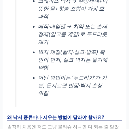
크레파스 낙서 → 주방세제+따
뜻한 물+칫솔 조합이 가장 효
과적
매직·네임펜 → 치약 또는 손세
정제(알코올 계열)로 두드리듯
제거
벽지 재질(합지·실크·발포) 확
인이 먼저, 실크 벽지는 물기에
약함
어떤 방법이든 ‘두드리기’가 기
본, 문지르면 번짐·벽지 손상
위험
왜 낙서 종류마다 지우는 방법이 달라야 할까요?
솔직히 처음엔 저도 그냥 물티슈 하나면 다 되는 줄 알았