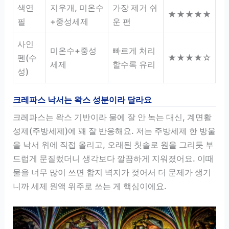
색연
지우개, 미온수
가장 제거 쉬
★★★★★
필
+중성세제
운 편
사인
미온수+중성
빠르게 처리
펜(수
★★★★☆
세제
할수록 유리
성)
크레파스 낙서는 왁스 성분이라 달라요
크레파스는 왁스 기반이라 물에 잘 안 녹는 대신, 계면활
성제(주방세제)에 꽤 잘 반응해요. 저는 주방세제 한 방울
을 낙서 위에 직접 올리고, 오래된 칫솔로 원을 그리듯 부
드럽게 문질렀더니 생각보다 깔끔하게 지워졌어요. 이때
물을 너무 많이 쓰면 합지 벽지가 젖어서 더 문제가 생기
니까 세제 원액 위주로 쓰는 게 핵심이에요.