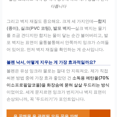
다릅니다
그리고 벽지 재질도 중요해요. 크게 세 가지인데—
합지
(종이), 실크(PVC 코팅), 발포 벽지
—실크 벽지는 물기
를 조금 견디지만 합지는 물이 닿는 순간 불어버리고, 발
포 벽지는 표면이 울퉁불퉁해서 안쪽까지 잉크가 스며들
어 있어요. 먼저 벽지 재질을 확인하는 게 순서입니다.
볼펜 낙서, 어떻게 지우는 게 가장 효과적일까요?
볼펜은 유성 잉크라 물로는 절대 안 지워져요. 제가 직접
써본 방법 중에 가장 효과 좋았던 건
소독용 에탄올(70%
이소프로필알코올)을 화장솜에 묻혀 살살 두드리는 방식
이었어요. 세게 문지르면 잉크가 번지거나 벽지 표면이
손상되니까, 꼭 ‘두드리기’가 포인트입니다.
용 꿈해몽 용 관련된 모든 꿈을 파헤