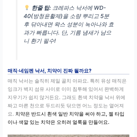
한줄 팁:
크레파스 낙서에 WD-
40(방청윤활제)을 소량 뿌리고 5분
후 닦아내면 왁스 성분이 녹아나와 효
과가 빠릅니다. 단, 기름 냄새가 남으
니 환기 필수!
매직·네임펜 낙서, 치약이 진짜 될까요?
매직 낙서는 솔직히 제일 골치 아파요. 특히 유성 매직은
잉크가 벽지 섬유 사이로 이미 침투해 있어서 완벽하게
지우기가 쉽지 않거든요. 그래도 흰색 치약을 낙서 위에
짜고 마른 천으로 두드리듯 닦으면 어느 정도는 옅어져
요.
치약은 반드시 흰색 일반 치약을 써야 하고, 젤 타입
이나 색깔 있는 치약은 오히려 얼룩을 만들어요.