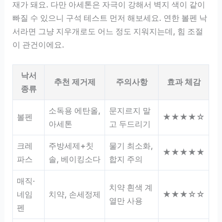
재가 돼요. 다만 아세톤은 자극이 강해서 벽지 색이 같이
빠질 수 있으니 구석 테스트 먼저 해보세요. 연한 볼펜 낙
서라면 그냥 지우개로도 어느 정도 지워지는데, 힘 조절
이 관건이에요.
낙서
추천 제거제
주의사항
효과 체감
종류
소독용 에탄올,
문지르지 말
볼펜
★★★★☆
아세톤
고 두드리기
크레
주방세제+칫
물기 최소화,
★★★★★
파스
솔, 베이킹소다
합지 주의
매직·
치약 흰색 계
네임
치약, 손세정제
★★★☆☆
열만 사용
펜