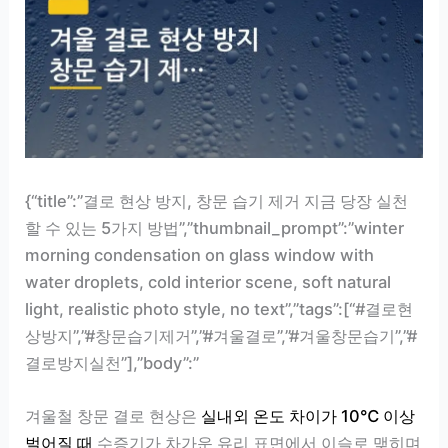
{“title”:”결로 현상 방지, 창문 습기 제거 지금 당장 실천
할 수 있는 5가지 방법”,”thumbnail_prompt”:”winter
morning condensation on glass window with
water droplets, cold interior scene, soft natural
light, realistic photo style, no text”,”tags”:[“#결로현
상방지”,”#창문습기제거”,”#겨울결로”,”#겨울창문습기”,”#
결로방지실천”],”body”:”
겨울철 창문 결로 현상은
실내외 온도 차이가 10℃ 이상
벌어질 때
수증기가 차가운 유리 표면에서 이슬로 맺히며