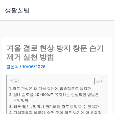
콘
생활꿀팁
텐
츠
로
건
너
뛰
겨울 결로 현상 방지 창문 습기
기
제거 실천 방법
글쓴이
/
19/06/2026
목차
결로 현상은 왜 겨울 창문에 집중적으로 생길까
실내 습도를 40~50%로 유지하는 현실적인 방법은
무엇일까
하루 몇 번, 얼마나 환기해야 결로를 막을 수 있을까
단열필름과 뽁뽁이, 어떤 것이 결로 방지에 더 효과적