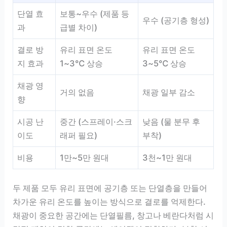
단열 효
보통~우수 (제품 등
우수 (공기층 형성)
과
급별 차이)
결로 방
유리 표면 온도
유리 표면 온도
지 효과
1~3℃ 상승
3~5℃ 상승
채광 영
거의 없음
채광 일부 감소
향
시공 난
중간 (스프레이·스크
낮음 (물 분무 후
이도
래퍼 필요)
부착)
비용
1만~5만 원대
3천~1만 원대
두 제품 모두 유리 표면에 공기층 또는 단열층을 만들어
차가운 유리 온도를 높이는 방식으로 결로를 억제한다.
채광이 중요한 공간에는 단열필름, 창고나 베란다처럼 시