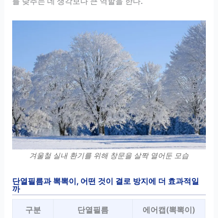
를 낮추는 데 생각보다 큰 역할을 한다.
겨울철 실내 환기를 위해 창문을 살짝 열어둔 모습
단열필름과 뽁뽁이, 어떤 것이 결로 방지에 더 효과적일
까
구분
단열필름
에어캡(뽁뽁이)