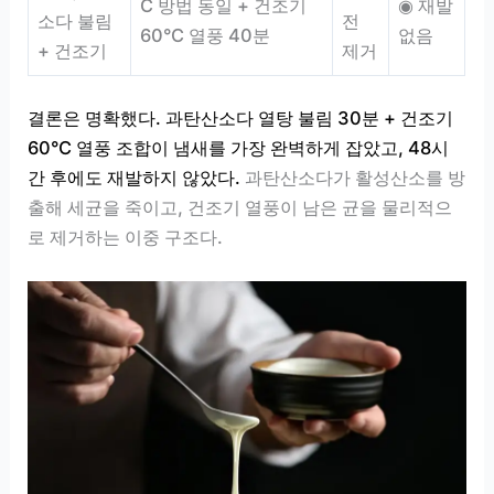
C 방법 동일 + 건조기
◉ 재발
소다 불림
전
60°C 열풍 40분
없음
+ 건조기
제거
결론은 명확했다. 과탄산소다 열탕 불림 30분 + 건조기
60°C 열풍 조합이 냄새를 가장 완벽하게 잡았고, 48시
간 후에도 재발하지 않았다.
과탄산소다가 활성산소를 방
출해 세균을 죽이고, 건조기 열풍이 남은 균을 물리적으
로 제거하는 이중 구조다.