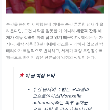
수건을 분명히 세탁했는데 꺼내는 순간 쿰쿰한 냄새가 올
라온다면, 그건 세탁을 잘못한 게 아니라
세균과 잔류 세
제가 섬유 깊숙이 자리 잡고 있기 때문
이다. 핵심은 두 가
지다. 세탁 직후 30분 이내에 건조를 시작하지 않으면 박
테리아가 폭발적으로 번식하고, 세제가 과잉 투입될수록
헹굼으로 빠지지 않은 잔류물이 악취의 씨앗이 된다.
이 글 핵심 요약
수건 냄새의 주범은 모라셀라
오슬로엔시스(Moraxella
osloensis)라는 피부 상재균
으로, 세탁 후 건조가 늦어지면