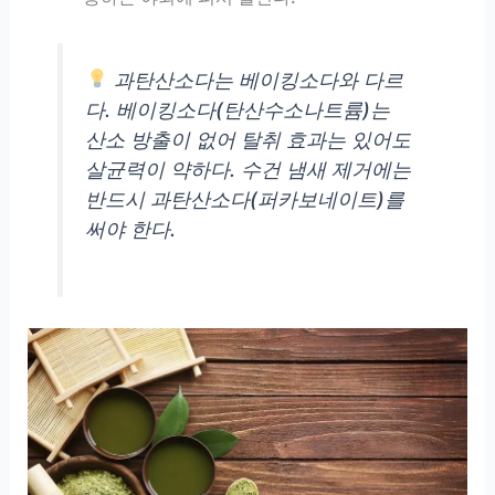
과탄산소다는 베이킹소다와 다르
다. 베이킹소다(탄산수소나트륨)는
산소 방출이 없어 탈취 효과는 있어도
살균력이 약하다. 수건 냄새 제거에는
반드시 과탄산소다(퍼카보네이트)를
써야 한다.