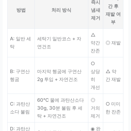
즉시
간 후
방법
처리 방식
냄새
재발 여
제거
부
△
A: 일반 세
세탁기 일반코스 + 자
약간
◎ 재발
탁
연건조
잔존
○
B: 구연산
마지막 헹굼에 구연산
상당
△ 약
헹굼
2g 투입 + 자연건조
히
간 재발
개선
60°C 물에 과탄산소다
◎
C: 과탄산
○ 미미
30g, 30분 불림 후 세
거의
소다 불림
한 잔존
탁 + 자연건조
제거
D: 과탄산
◉ 완