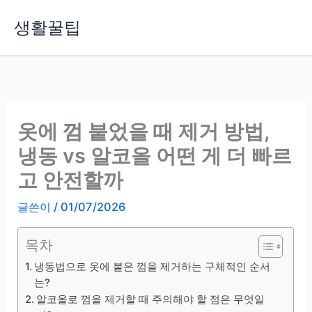
콘
생활꿀팁
텐
츠
로
건
너
뛰
옷에 껌 붙었을 때 제거 방법,
기
냉동 vs 알코올 어떤 게 더 빠르
고 안전할까
글쓴이
/
01/07/2026
목차
냉동법으로 옷에 붙은 껌을 제거하는 구체적인 순서
는?
알코올로 껌을 제거할 때 주의해야 할 점은 무엇일