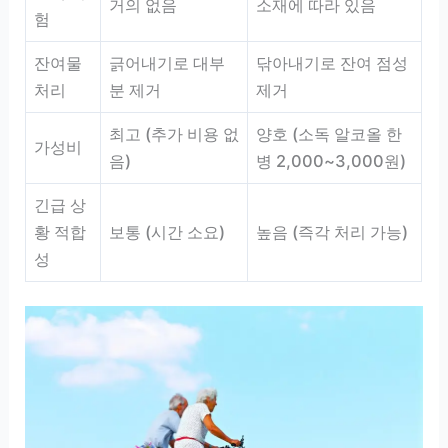
거의 없음
소재에 따라 있음
험
잔여물
긁어내기로 대부
닦아내기로 잔여 점성
처리
분 제거
제거
최고 (추가 비용 없
양호 (소독 알코올 한
가성비
음)
병 2,000~3,000원)
긴급 상
황 적합
보통 (시간 소요)
높음 (즉각 처리 가능)
성