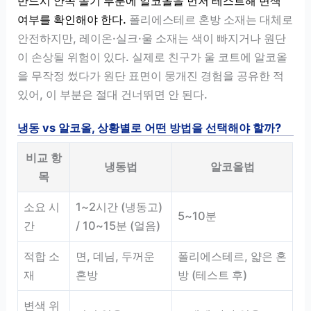
반드시 안쪽 솔기 부분에 알코올을 먼저 테스트해 변색
여부를 확인해야 한다.
폴리에스테르 혼방 소재는 대체로
안전하지만, 레이온·실크·울 소재는 색이 빠지거나 원단
이 손상될 위험이 있다. 실제로 친구가 울 코트에 알코올
을 무작정 썼다가 원단 표면이 뭉개진 경험을 공유한 적
있어, 이 부분은 절대 건너뛰면 안 된다.
냉동 vs 알코올, 상황별로 어떤 방법을 선택해야 할까?
비교 항
냉동법
알코올법
목
소요 시
1~2시간 (냉동고)
5~10분
간
/ 10~15분 (얼음)
적합 소
면, 데님, 두꺼운
폴리에스테르, 얇은 혼
재
혼방
방 (테스트 후)
변색 위