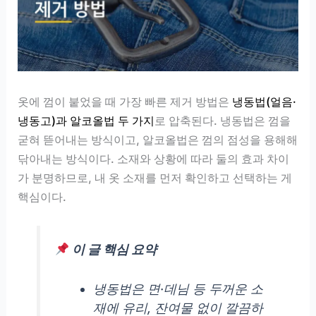
옷에 껌이 붙었을 때 가장 빠른 제거 방법은
냉동법(얼음·
냉동고)과 알코올법 두 가지
로 압축된다. 냉동법은 껌을
굳혀 뜯어내는 방식이고, 알코올법은 껌의 점성을 용해해
닦아내는 방식이다. 소재와 상황에 따라 둘의 효과 차이
가 분명하므로, 내 옷 소재를 먼저 확인하고 선택하는 게
핵심이다.
이 글 핵심 요약
냉동법은 면·데님 등 두꺼운 소
재에 유리, 잔여물 없이 깔끔하