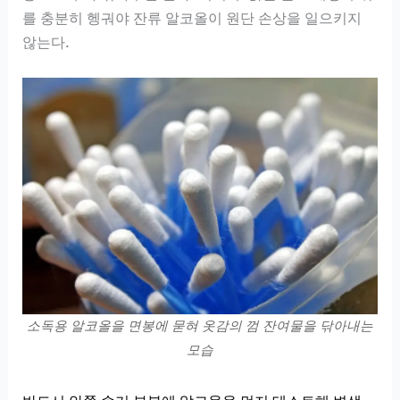
를 충분히 헹궈야 잔류 알코올이 원단 손상을 일으키지
않는다.
소독용 알코올을 면봉에 묻혀 옷감의 껌 잔여물을 닦아내는
모습