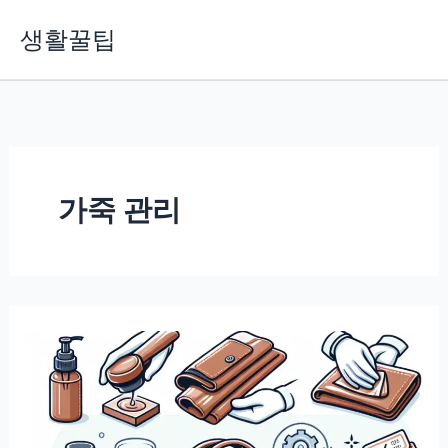
콘
생활꿀팁
텐
츠
로
건
너
뛰
기
가죽 관리