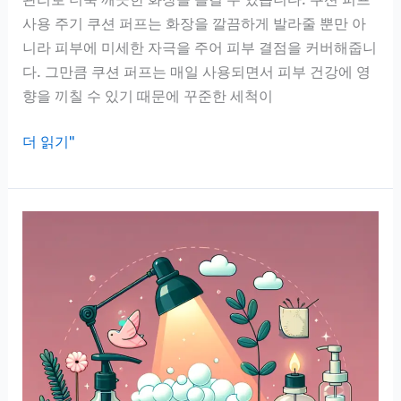
사용 주기 쿠션 퍼프는 화장을 깔끔하게 발라줄 뿐만 아
니라 피부에 미세한 자극을 주어 피부 결점을 커버해줍니
다. 그만큼 쿠션 퍼프는 매일 사용되면서 피부 건강에 영
향을 끼칠 수 있기 때문에 꾸준한 세척이
쿠
더 읽기"
션
퍼
프
사
용
주
기
와
세
척