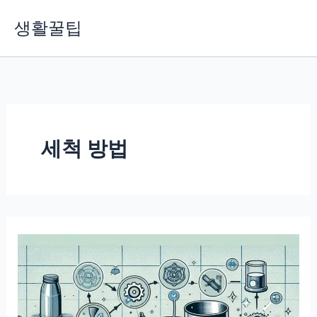
콘
생활꿀팁
텐
츠
로
건
너
뛰
기
세척 방법