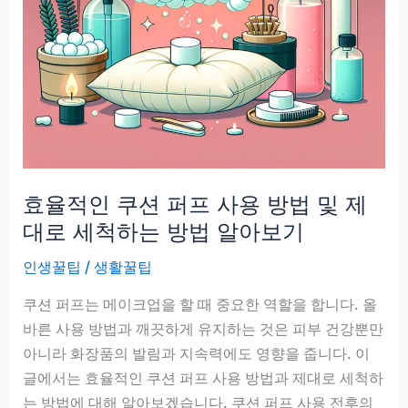
방
법!
깨
끗
한
화
장
을
효율적인 쿠션 퍼프 사용 방법 및 제
위
한
대로 세척하는 방법 알아보기
필
인생꿀팁
/
생활꿀팁
수
노
쿠션 퍼프는 메이크업을 할 때 중요한 역할을 합니다. 올
하
바른 사용 방법과 깨끗하게 유지하는 것은 피부 건강뿐만
우
아니라 화장품의 발림과 지속력에도 영향을 줍니다. 이
글에서는 효율적인 쿠션 퍼프 사용 방법과 제대로 세척하
는 방법에 대해 알아보겠습니다. 쿠션 퍼프 사용 전후의