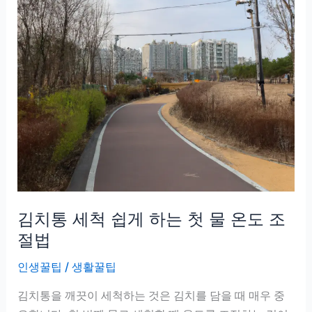
악
취
없
이
오
래
사
용
하
는
관
김치통 세척 쉽게 하는 첫 물 온도 조
리
노
절법
하
인생꿀팁
/
생활꿀팁
우
김치통을 깨끗이 세척하는 것은 김치를 담을 때 매우 중