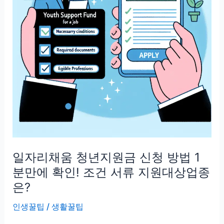
요,
소
득
이
없
더
라
도
아
프
면
일자리채움 청년지원금 신청 방법 1
맘
편
분만에 확인! 조건 서류 지원대상업종
히!
은?
지
인생꿀팁
/
생활꿀팁
원
해