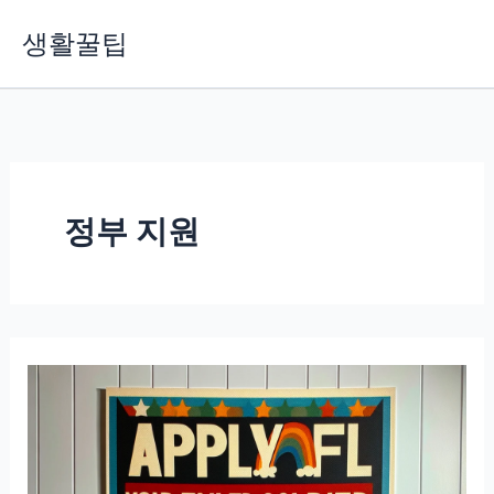
콘
생활꿀팁
텐
츠
로
건
너
뛰
기
정부 지원