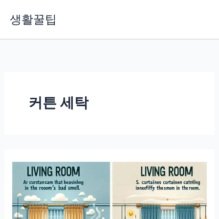
콘
생활꿀팁
텐
츠
로
건
너
뛰
기
커튼 세탁