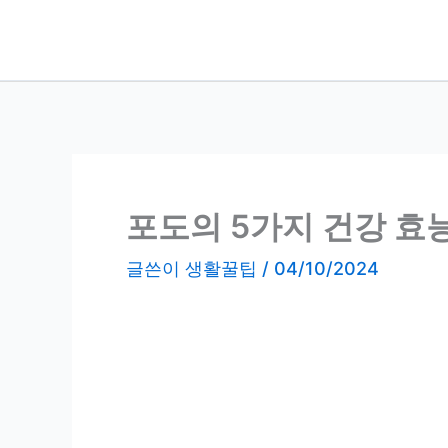
콘
텐
츠
로
건
너
뛰
기
포도의 5가지 건강 효
글쓴이
생활꿀팁
/
04/10/2024