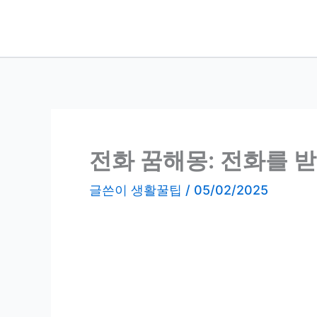
콘
텐
츠
로
건
너
뛰
기
전화 꿈해몽: 전화를 
글쓴이
생활꿀팁
/
05/02/2025